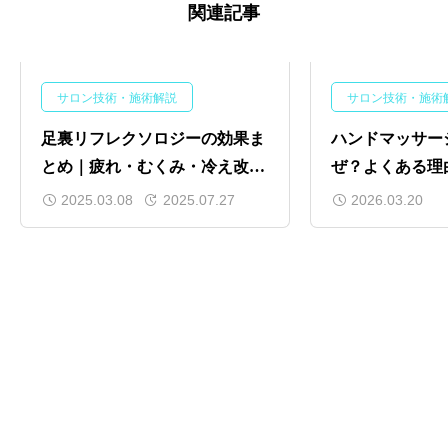
関連記事
サロン技術・施術解説
サロン技術・施術
足裏リフレクソロジーの効果ま
ハンドマッサー
とめ｜疲れ・むくみ・冷え改善
ぜ？よくある理
に！
けるためのポイ
2025.03.08
2025.07.27
2026.03.20