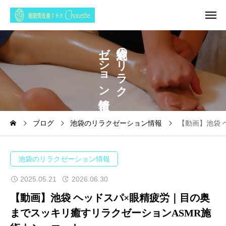
ゼ
の
シ
リ
ョ
ラ
ク
ン
ブログ
池袋のリラクゼーション情報
【動画】池袋 
池袋のリラクゼーション情報
2025.05.21
2026.06.30
【動画】池袋 ヘッドスパ×眼精疲労｜目の奥
までスッキリ癒すリラクゼーションASMR施