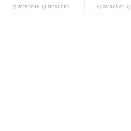
アの選び方
神経・眼精疲労
2025.02.18
2026.07.03
2025.05.22
応