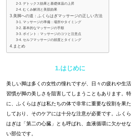
2-3. デトックス効果と基礎体温の上昇
2-4. むくみ解消と美肌効果
3.美脚への道：ふくらはぎマッサージの正しい方法
3-1. マッサージの準備：場所やタイミング
3-2. 基本的なマッサージの手順
3-3. ポイント：マッサージのコツと注意点
3-4. セルフマッサージの頻度とタイミング
4.まとめ
1.はじめに
美しい脚は多くの女性の憧れですが、日々の疲れや生活
習慣が脚の美しさを阻害してしまうこともあります。特
に、ふくらはぎは私たちの体で非常に重要な役割を果た
しており、そのケアには十分な注意が必要です。ふくら
はぎは「第二の心臓」とも呼ばれ、血液循環に欠かせな
い部位です。