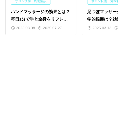
サロン技術・施術解説
サロン技術・施術
ハンドマッサージの効果とは？
足つぼマッサー
毎日1分で手と全身をリフレッ
学的根拠は？効
シュ！
トを徹底解説
2025.03.08
2025.07.27
2025.03.13