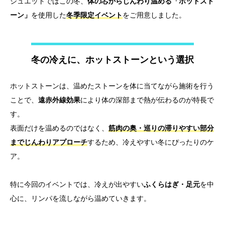
シュエットではこの冬、
体の芯からじんわり温める「ホットスト
ーン」
を使用した
冬季限定イベント
をご用意しました。
冬の冷えに、ホットストーンという選択
ホットストーンは、温めたストーンを体に当てながら施術を行う
ことで、
遠赤外線効果
により体の深部まで熱が伝わるのが特長で
す。
表面だけを温めるのではなく、
筋肉の奥・巡りの滞りやすい部分
までじんわりアプローチ
するため、冷えやすい冬にぴったりのケ
ア。
特に今回のイベントでは、冷えが出やすい
ふくらはぎ・足元
を中
心に、リンパを流しながら温めていきます。