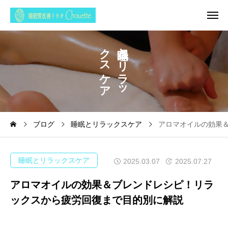
ク
と
ス
リ
ケ
ラ
ア
ッ
ブログ
睡眠とリラックスケア
アロマオイルの効果
睡眠とリラックスケア
2025.03.07
2025.07.27
アロマオイルの効果＆ブレンドレシピ！リラ
ックスから疲労回復まで目的別に解説