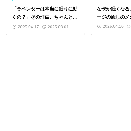
「ラベンダーは本当に眠りに効
なぜか眠くなる
くの？」その理由、ちゃんと知
ージの癒しのメ
ってみませんか？
2025.04.10
2025.04.17
2025.08.01